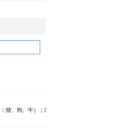
如：猪、狗、牛）；③野生动物（如：猴子、山羊、果子