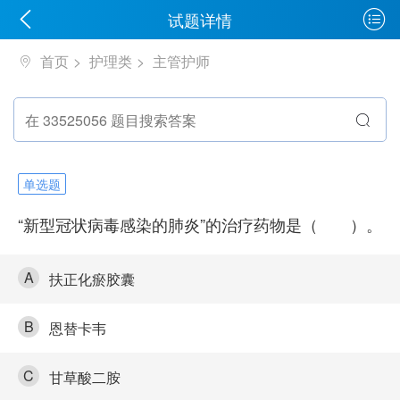
试题详情
首页
护理类
主管护师
单选题
“新型冠状病毒感染的肺炎”的治疗药物是（ ）。
A
扶正化瘀胶囊
B
恩替卡韦
C
甘草酸二胺