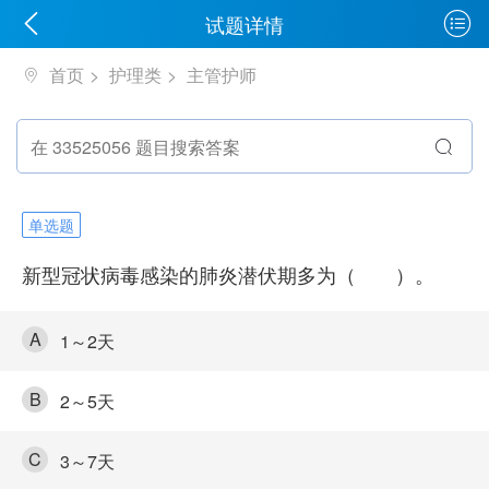
试题详情
首页
护理类
主管护师
单选题
新型冠状病毒感染的肺炎潜伏期多为（ ）。
A
1～2天
B
2～5天
C
3～7天