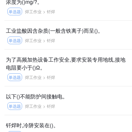
浓度为()mg/?。
单选题
焊工作业
>
钎焊
工业盐酸因含杂质(一般含铁离子)而呈()。
单选题
焊工作业
>
钎焊
为了高频加热设备工作安全,要求安装专用地线,接地
电阻要小于()Ω。
单选题
焊工作业
>
钎焊
以下()不能防护间接触电。
单选题
焊工作业
>
钎焊
钎焊时,冷阱安装在()。