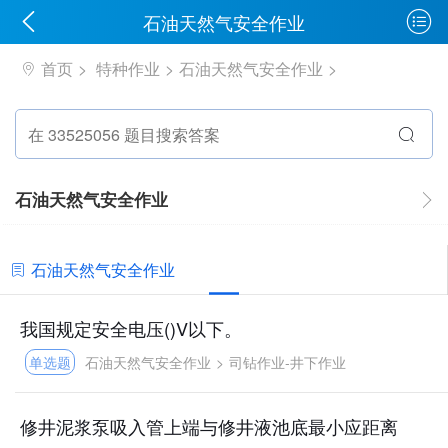
石油天然气安全作业
首页
特种作业
石油天然气安全作业
石油天然气安全作业
石油天然气安全作业
我国规定安全电压()V以下。
单选题
石油天然气安全作业
>
司钻作业-井下作业
修井泥浆泵吸入管上端与修井液池底最小应距离