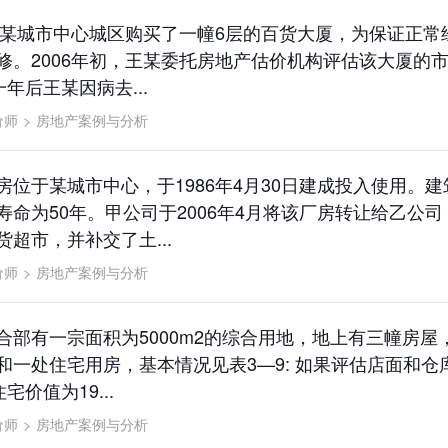
在某城市中心城区购买了一幢6层的百货大厦，为保证正常经
修。2006年初，王某委托房地产估价机构评估该大厦的
一年后王某因病去...
价师
>
房地产案例与分析
房位于某城市中心，于1986年4月30日建成投入使用。
寿命为50年。甲公司于2006年4月将该厂房转让给乙公
超市，并补交了土...
价师
>
房地产案例与分析
合部有一宗面积为5000m2的综合用地，地上有三幢房屋
和一处住宅用房，基本情况见表3—9: 如果评估店面和仓
宅价值为19...
价师
>
房地产案例与分析